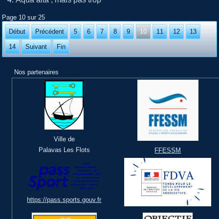
Page 10 sur 25
Début
Précédent
5
6
7
8
9
10
11
12
13
14
Suivant
Fin
Nos partenaires
Ville de
Palavas Les Flots
FFESSM
https://pass.sports.gouv.fr