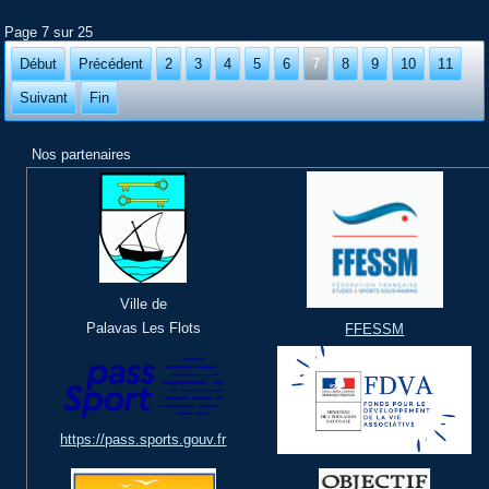
Page 7 sur 25
Début
Précédent
2
3
4
5
6
7
8
9
10
11
Suivant
Fin
Nos partenaires
Ville de
Palavas Les Flots
FFESSM
https://pass.sports.gouv.fr