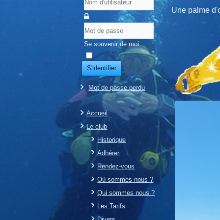
Une palme d'
Se souvenir de moi
S'identifier
Mot de passe perdu
Accueil
Le club
Historique
Adhérer
Rendez-vous
Où sommes nous ?
Qui sommes nous ?
Les Tarifs
Divers