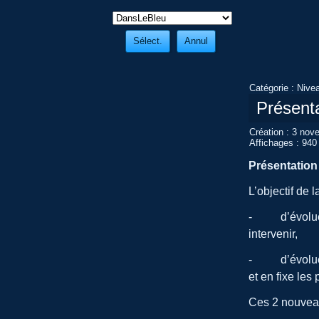
Catégorie :
Nive
Présenta
Création : 3 no
Affichages : 940
Présentation
L’objectif de
- d’évoluer d
intervenir,
- d’évoluer d
et en fixe les
Ces 2 nouveau