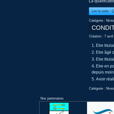
La qualificat
Lire la suite 
Catégorie :
Nive
CONDI
Création : 7 avri
Etre titul
Etre âgé 
Etre titul
Etre en po
depuis moins
Avoir réa
Catégorie :
Nive
Nos partenaires