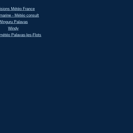
isions Météo France
marine - Météo consult
Winguru Palavas
Windy
météo Palavas-les-Flots