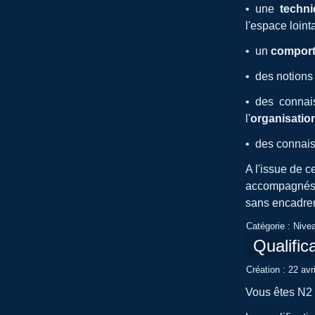
• une
techn
l'espace loint
• un
compor
• des notions 
• des connai
l'
organisati
• des connai
A l'issue de 
accompagnés p
sans encadrem
Catégorie :
Nive
Qualifi
Création : 22 avr
Vous êtes N2 