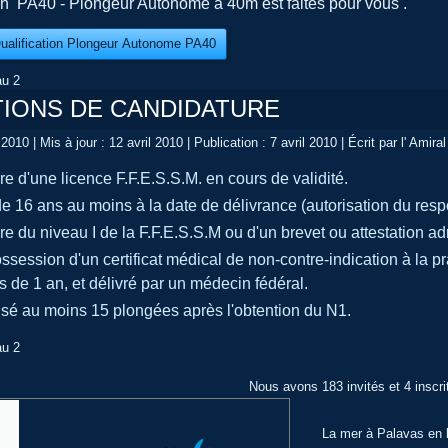
ion PA40 - Plongeur Autonome à 40m est faites pour vous .
: Qualification Plongeur Autonome PA40
au 2
TIONS DE CANDIDATURE
l 2010
|
Mis à jour : 12 avril 2010
|
Publication : 7 avril 2010
|
Écrit par l' Amiral
aire d'une licence F.F.E.S.S.M. en cours de validité.
de 16 ans au moins à la date de délivrance (autorisation du res
aire du niveau I de la F.F.E.S.S.M ou d'un brevet ou attestation 
ssession d'un certificat médical de non-contre-indication à la 
 de 1 an, et délivré par un médecin fédéral.
lisé au moins 15 plongées après l'obtention du N1.
au 2
Nous avons 183 invités et 4 inscri
La mer à Palavas en l