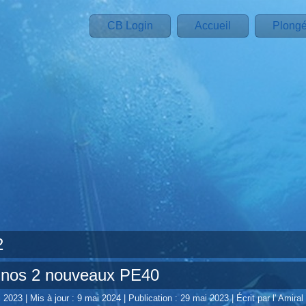
CB Login
Accueil
Plong
2
 nos 2 nouveaux PE40
i 2023
|
Mis à jour : 9 mai 2024
|
Publication : 29 mai 2023
|
Écrit par l' Amiral