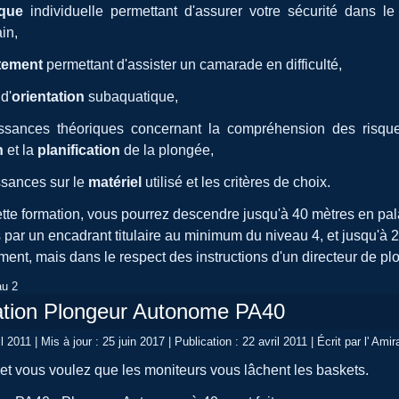
ique
individuelle permettant d'assurer votre sécurité dans le 
ain,
tement
permettant d'assister un camarade en difficulté,
d'
orientation
subaquatique,
ssances théoriques concernant la compréhension des risqu
on
et la
planification
de la plongée,
ssances sur le
matériel
utilisé et les critères de choix.
cette formation, vous pourrez descendre jusqu'à 40 mètres en 
ar un encadrant titulaire au minimum du niveau 4, et jusqu'à 
ent, mais dans le respect des instructions d'un directeur de pl
au 2
cation Plongeur Autonome PA40
il 2011
|
Mis à jour : 25 juin 2017
|
Publication : 22 avril 2011
|
Écrit par l' Amir
et vous voulez que les moniteurs vous lâchent les baskets.