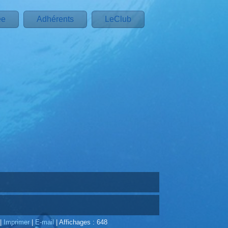
ée
Adhérents
LeClub
|
Imprimer
|
E-mail
|
Affichages : 648