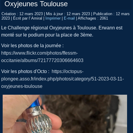
Oxyjeunes Toulouse
Création : 12 mars 2023
|
Mis à jour : 12 mars 2023
|
Publication : 12 mars
2023
|
Écrit par l' Amiral
|
Imprimer
|
E-mail
|
Affichages : 2061
Le Challenge régional Oxyjeunes à Toulouse. Erwann est
monté sur le podium pour la place de 3ème.
Voir les photos de la journée :
https://www.flickr.com/photos/ffessm-
occitanie/albums/72177720306664603
Voir les photos d'Octo :
https://octopus-
plongee.asso.fr/index.php/photos/category/51-2023-03-11-
oxyjeunes-toulouse