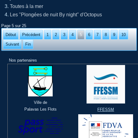
Toutes à la mer
Les "Plongées de nuit By night" d'Octopus
Page 5 sur 25
Début
Précédent
1
2
3
4
5
6
7
8
9
10
Suivant
Fin
Nos partenaires
Ville de
Palavas Les Flots
FFESSM