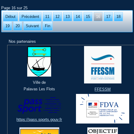
Page 16 sur 25
Début
Précédent
11
12
13
14
15
16
17
18
19
20
Suivant
Fin
Nos partenaires
Ville de
Palavas Les Flots
FFESSM
https://pass.sports.gouv.fr