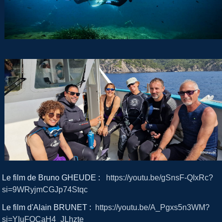
Le film de Bruno GHEUDE :
https://youtu.be/gSnsF-QIxRc?
si=9WRyjmCGJp74Stqc
Le film d'Alain BRUNET :
https://youtu.be/A_Pgxs5n3WM?
si=YIuFQCaH4_JLhzte