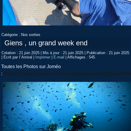
Catégorie :
Nos sorties
Giens , un grand week end
Création : 21 juin 2025
|
Mis à jour : 21 juin 2025
|
Publication : 21 juin 2025
|
Écrit par l' Amiral
|
Imprimer
|
E-mail
|
Affichages : 545
Toutes les Photos sur Joméo
:
https://private.joomeo.com/users/postmaster85/albu