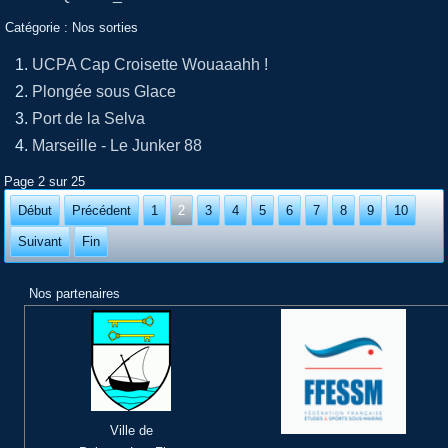
Catégorie :
Nos sorties
UCPA Cap Croisette Wouaaahh !
Plongée sous Glace
Port de la Selva
Marseille - Le Junker 88
Page 2 sur 25
Début
Précédent
1
2
3
4
5
6
7
8
9
10
Suivant
Fin
Nos partenaires
Ville de