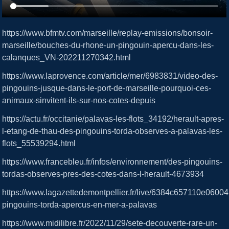
https://www.bfmtv.com/marseille/replay-emissions/bonsoir-
marseille/bouches-du-rhone-un-pingouin-apercu-dans-les-
calanques_VN-202211270342.html
https://www.laprovence.com/article/mer/6983831/video-des-
pingouins-jusque-dans-le-port-de-marseille-pourquoi-ces-
animaux-sinvitent-ils-sur-nos-cotes-depuis
https://actu.fr/occitanie/palavas-les-flots_34192/herault-apres-
l-etang-de-thau-des-pingouins-torda-observes-a-palavas-les-
flots_55539294.html
https://www.francebleu.fr/infos/environnement/des-pingouins-
tordas-observes-pres-des-cotes-dans-l-herault-4673934
https://www.lagazettedemontpellier.fr/live/6384c657110e060
pingouins-torda-apercus-en-mer-a-palavas
https://www.midilibre.fr/2022/11/29/sete-decouverte-rare-un-