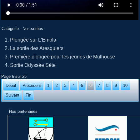
Catégorie :
Nos sorties
Plongée sur L'Embla
La sortie des Aresquiers
Première plongée pour les jeunes de Mulhouse
Sortie Odyssée Sète
Page 6 sur 25
Début
Précédent
1
2
3
4
5
6
7
8
9
10
Suivant
Fin
Nos partenaires