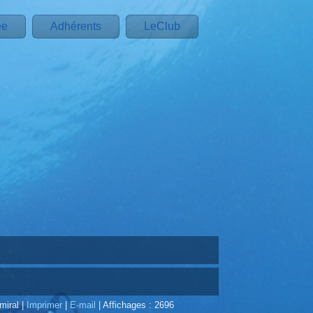
ée
Adhérents
LeClub
Amiral
|
Imprimer
|
E-mail
|
Affichages : 2696