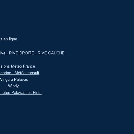
ts en ligne
ive
RIVE DROITE
RIVE GAUCHE
isions Météo France
marine - Météo consult
Winguru Palavas
Windy
météo Palavas-les-Flots