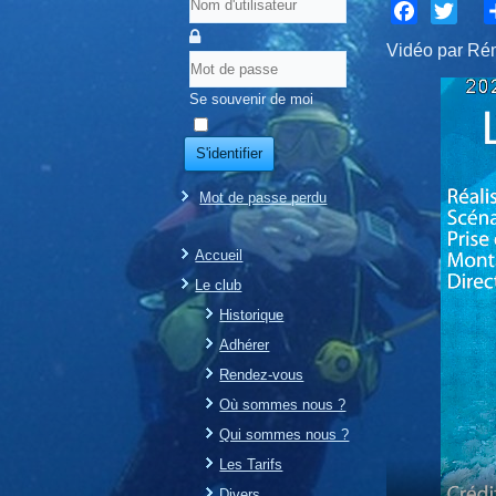
Facebook
Twitter
S
Vidéo par 
Se souvenir de moi
S'identifier
Mot de passe perdu
Accueil
Le club
Historique
Adhérer
Rendez-vous
Où sommes nous ?
Qui sommes nous ?
Les Tarifs
Divers