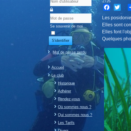
2726
Facebook
Twitter
S
Les posidonie
Elles sont co
Se souvenir de moi
Elles font l'o
Quelques phot
S'identifier
Mot de passe perdu
Accueil
Le club
Historique
Adhérer
Rendez-vous
Où sommes nous ?
Qui sommes nous ?
Les Tarifs
Divers