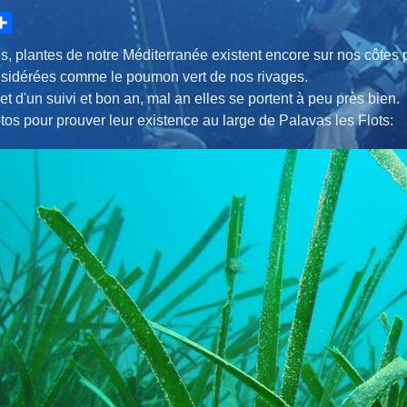
hare
s, plantes de notre Méditerranée existent encore sur nos côtes
nsidérées comme le poumon vert de nos rivages.
bjet d'un suivi et bon an, mal an elles se portent à peu près bien.
os pour prouver leur existence au large de Palavas les Flots: