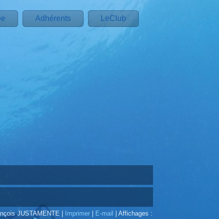
ée
Adhérents
LeClub
François JUSTAMENTE
|
Imprimer
|
E-mail
|
Affichages :