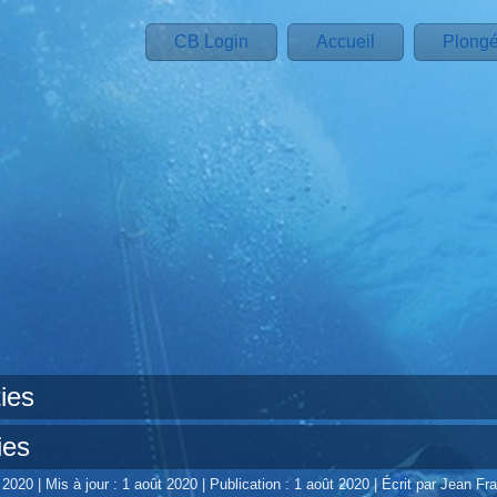
CB Login
Accueil
Plong
ies
ies
t 2020
|
Mis à jour : 1 août 2020
|
Publication : 1 août 2020
|
Écrit par Jean 