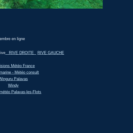
embre en ligne
ive
RIVE DROITE
RIVE GAUCHE
isions Météo France
marine - Météo consult
Winguru Palavas
Windy
météo Palavas-les-Flots