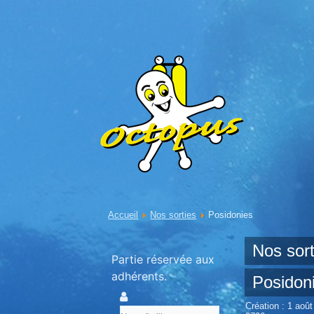
Accueil
Nos sorties
Posidonies
Nos sort
Partie réservée aux
adhérents.
Posidon
Création : 1 aoû