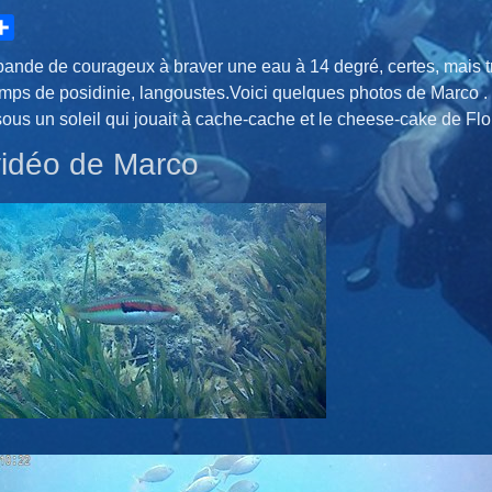
hare
ande de courageux à braver une eau à 14 degré, certes, mais tré
mps de posidinie, langoustes.Voici quelques photos de Marco . e
ous un soleil qui jouait à cache-cache et le cheese-cake de Flo
 vidéo de Marco