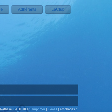
ée
Adhérents
LeClub
r Nathalie GAUTHIER
|
Imprimer
|
E-mail
|
Affichages :