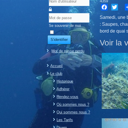
4359
Facebook
Twitter
S
Samedi, une b
: Saupes, cha
Se souvenir de moi
bord de quai s
S'identifier
Voir la
Mot de passe perdu
Accueil
Le club
Historique
Adhérer
Rendez-vous
Où sommes nous ?
Qui sommes nous ?
Les Tarifs
Divers