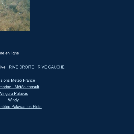
re en ligne
ive
RIVE DROITE
RIVE GAUCHE
isions Météo France
marine - Météo consult
Winguru Palavas
Windy
météo Palavas-les-Flots