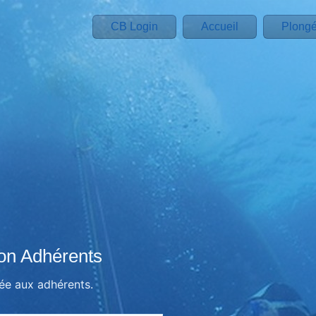
CB Login
Accueil
Plong
on Adhérents
vée aux adhérents.