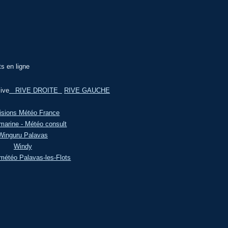
ts en ligne
ive
RIVE DROITE
RIVE GAUCHE
isions Météo France
marine - Météo consult
Winguru Palavas
Windy
météo Palavas-les-Flots