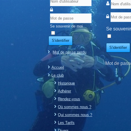
Se souvenir de moi
Se souvenir
S'identifier
S'identifier
Mot de passe perdu
Mot de pass
Accueil
Le club
Historique
Adhérer
Rendez-vous
Où sommes nous ?
Qui sommes nous ?
Les Tarifs
Divers