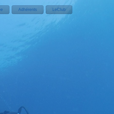
ée
Adhérents
LeClub