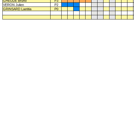
GHEUDE Bruno
P3
VERON Julien
P2
GRINSARD Laetitia
P0