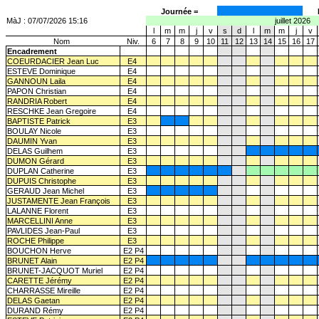
Journée =
MàJ : 07/07/2026 15:16
juillet 2026
l
m
m
j
v
s
d
l
m
m
j
v
Nom
Niv.
6
7
8
9
10
11
12
13
14
15
16
17
Encadrement
COEURDACIER Jean Luc
E4
ESTEVE Dominique
E4
GANNOUN Laila
E4
PAPON Christian
E4
RANDRIA Robert
E4
RESCHKE Jean Gregoire
E4
BAPTISTE Patrick
E3
BOULAY Nicole
E3
DAUMIN Yvan
E3
DELAS Guilhem
E3
DUMON Gérard
E3
DUPLAN Catherine
E3
DUPUIS Christophe
E3
GERAUD Jean Michel
E3
JUSTAMENTE Jean François
E3
LALANNE Florent
E3
MARCELLINI Anne
E3
PAVLIDES Jean-Paul
E3
ROCHE Philippe
E3
BOUCHON Herve
E2 P4
BRUNET Alain
E2 P4
BRUNET-JACQUOT Muriel
E2 P4
CARETTE Jérémy
E2 P4
CHARRASSE Mireille
E2 P4
DELAS Gaetan
E2 P4
DURAND Rémy
E2 P4