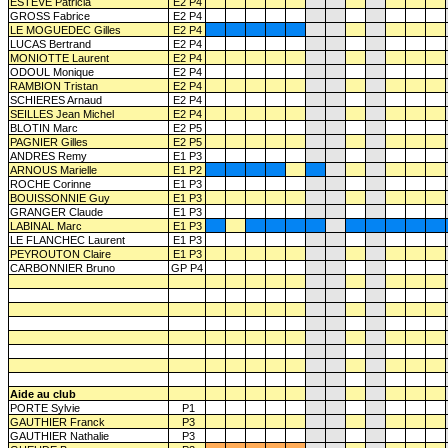
ESTEVE Patricia
E2 P4
GROSS Fabrice
E2 P4
LE MOGUEDEC Gilles
E2 P4
LUCAS Bertrand
E2 P4
MONIOTTE Laurent
E2 P4
ODOUL Monique
E2 P4
RAMBION Tristan
E2 P4
SCHIERES Arnaud
E2 P4
SEILLES Jean Michel
E2 P4
BLOTIN Marc
E2 P5
PAGNIER Gilles
E2 P5
ANDRES Remy
E1 P3
ARNOUS Marielle
E1 P2
ROCHE Corinne
E1 P3
BOUISSONNIE Guy
E1 P3
GRANGER Claude
E1 P3
LABINAL Marc
E1 P3
LE FLANCHEC Laurent
E1 P3
PEYROUTON Claire
E1 P3
CARBONNIER Bruno
GP P4
Aide au club
PORTE Sylvie
P1
GAUTHIER Franck
P3
GAUTHIER Nathalie
P3