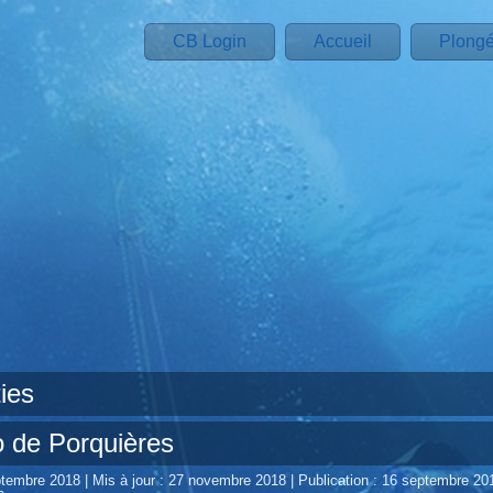
CB Login
Accueil
Plong
ies
o de Porquières
eptembre 2018
|
Mis à jour : 27 novembre 2018
|
Publication : 16 septembre 20