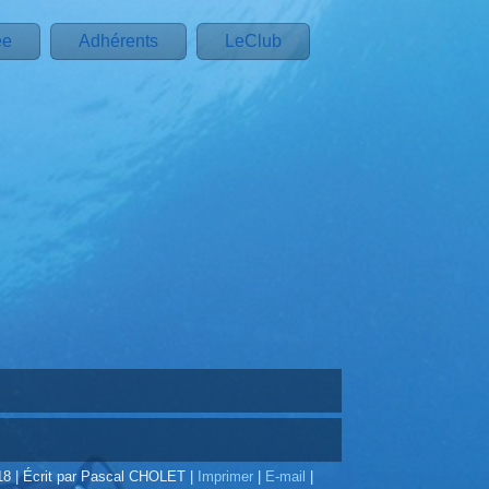
ée
Adhérents
LeClub
18
|
Écrit par Pascal CHOLET
|
Imprimer
|
E-mail
|