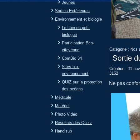
Jeunes
Sorties Extérieures
Environnement et biologie
Le coin du petit
biologue
Participation Eco-
Catégorie :
Nos s
citoyenne
Sortie d
ComBio 34
Sites bio-
Création : 11 n
3152
environnement
QUIZ sur la protection
Ne pas confond
des océans
Médicale
Matériel
Photo Vidéo
Résultats des Quizz
Handisub