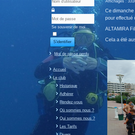
Affichages : 331
Ce dimanche m
pour effectué
Se souvenir de moi
ALTAMIRA Films
Cela a été aus
S'identifier
Mot de passe perdu
Accueil
Le club
Historique
Adhérer
Rendez-vous
Où sommes nous ?
Qui sommes nous ?
Les Tarifs
Divers