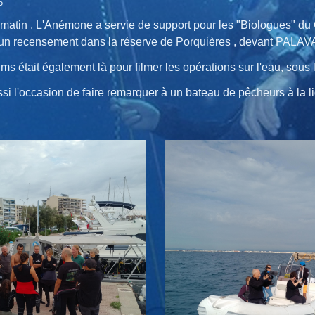
6
atin , L'Anémone a servie de support pour les "Biologues" du
 un recensement dans la réserve de Porquières , devant PALA
 était également là pour filmer les opérations sur l'eau, sous l'e
si l'occasion de faire remarquer à un bateau de pêcheurs à la lign