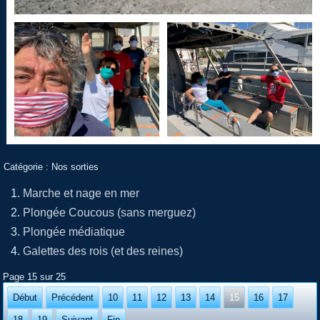
Catégorie :
Nos sorties
Marche et nage en mer
Plongée Coucous (sans merguez)
Plongée médiatique
Galettes des rois (et des reines)
Page 15 sur 25
Début
Précédent
10
11
12
13
14
15
16
17
18
19
Suivant
Fin